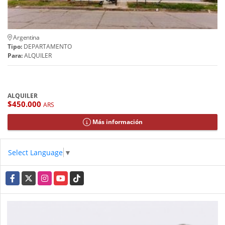
Argentina
Tipo:
DEPARTAMENTO
Para:
ALQUILER
ALQUILER
$450.000
ARS
Más información
Select Language
▼
Facebook
X
Instagram
YouTube
TikTok