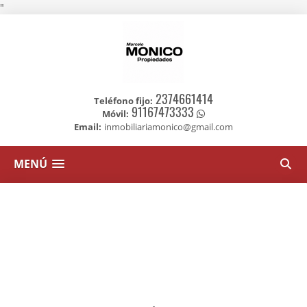
"
2374661414
Teléfono fijo:
91167473333
Móvil:
Email:
inmobiliariamonico@gmail.com
MENÚ