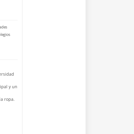
dades
olegios
ersidad
ipal y un
a ropa.