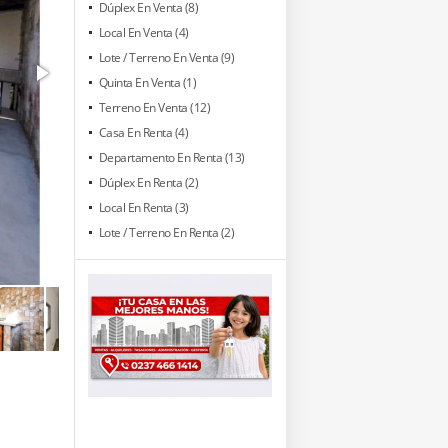
Dúplex En Venta (8)
Local En Venta (4)
Lote / Terreno En Venta (9)
Quinta En Venta (1)
Terreno En Venta (12)
Casa En Renta (4)
Departamento En Renta (13)
Dúplex En Renta (2)
Local En Renta (3)
Lote / Terreno En Renta (2)