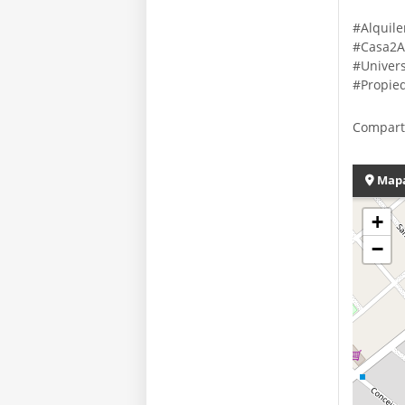
#Alquile
#Casa2A
#Univer
#Propie
Compart
Map
+
−