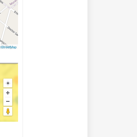
nStreetMap