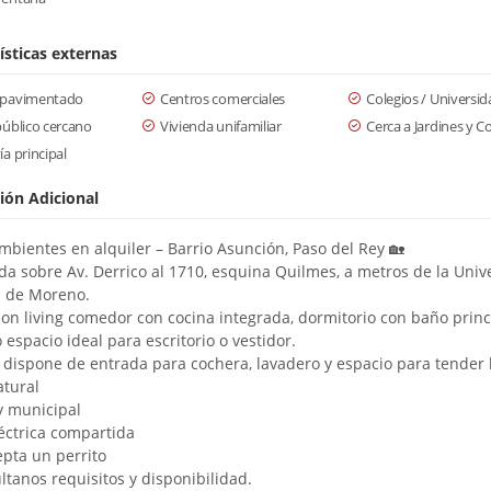
ísticas externas
 pavimentado
Centros comerciales
Colegios / Universi
público cercano
Vivienda unifamiliar
Cerca a Jardines y C
ía principal
ión Adicional
mbientes en alquiler – Barrio Asunción, Paso del Rey 🏡
da sobre Av. Derrico al 1710, esquina Quilmes, a metros de la Univ
l de Moreno.
on living comedor con cocina integrada, dormitorio con baño princ
espacio ideal para escritorio o vestidor.
dispone de entrada para cochera, lavadero y espacio para tender l
tural
y municipal
éctrica compartida
epta un perrito
ltanos requisitos y disponibilidad.