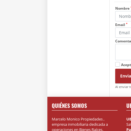
Nombre
*
Email
Comenta
Acept
Envia
Al enviar 
QUIÉNES SOMOS
U
Marcelo Monico Propiedades ,
U
empresa inmobiliaria dedicada a
Sa
operaciones en Bienes Raíces.
Pa