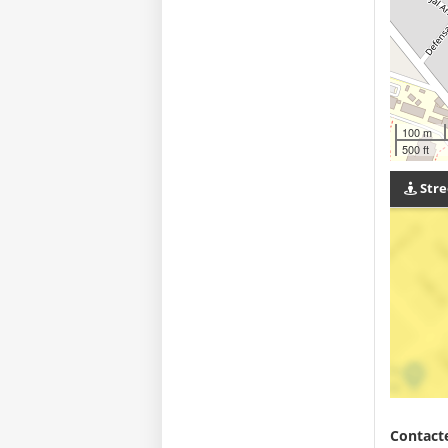
100 m
500 ft
Stre
Contacte