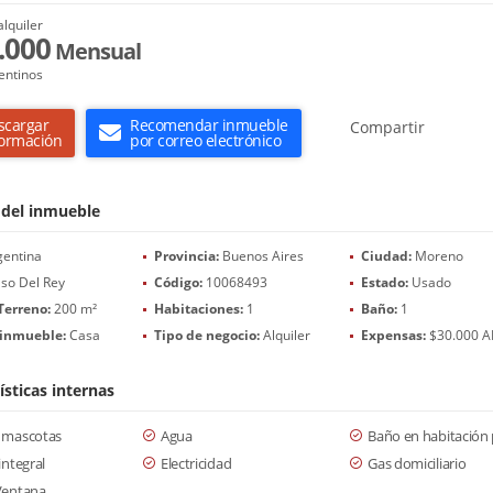
alquiler
.000
Mensual
entinos
scargar
Recomendar inmueble
Compartir
formación
por correo electrónico
 del inmueble
entina
Provincia:
Buenos Aires
Ciudad:
Moreno
so Del Rey
Código:
10068493
Estado:
Usado
Terreno:
200 m²
Habitaciones:
1
Baño:
1
 inmueble:
Casa
Tipo de negocio:
Alquiler
Expensas:
$30.000 A
ísticas internas
 mascotas
Agua
Baño en habitación 
integral
Electricidad
Gas domiciliario
Ventana