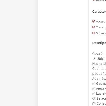
Caracter
Acceso
Trans. 
Sobre v
Descripc
Casa 2 a
📍 Ubica
Naciona
Cuenta c
pequeño 
Además, 
✅ Gas na
✅ Agua 
✅ Luz el
🐶 Se ac
📩 Consu