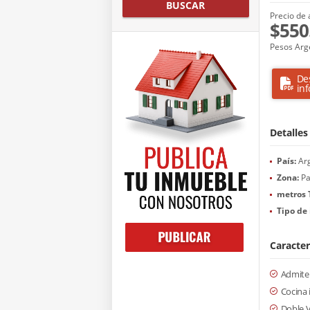
BUSCAR
Precio de 
$550
Pesos Arg
De
in
Detalles
País:
Arg
Zona:
Pa
metros 
Tipo de
Caracter
Admite
Cocina 
Doble 