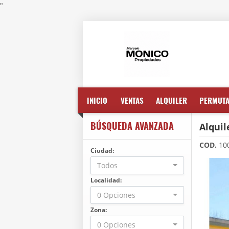
"
INICIO
VENTAS
ALQUILER
PERMUT
BÚSQUEDA AVANZADA
Alquil
COD.
10
Ciudad:
Todos
Localidad:
0 Opciones
Zona:
0 Opciones