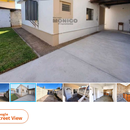
oogle
treet View