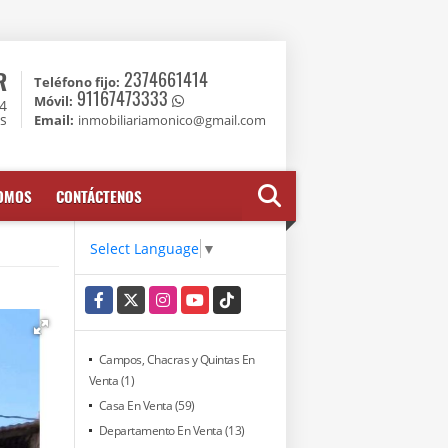
R
2374661414
Teléfono fijo:
91167473333
Móvil:
74
es
Email:
inmobiliariamonico@gmail.com
SOMOS
CONTÁCTENOS
Select Language
▼
Facebook
X
Instagram
YouTube
TikTok
Campos, Chacras y Quintas En
Venta (1)
Casa En Venta (59)
Departamento En Venta (13)