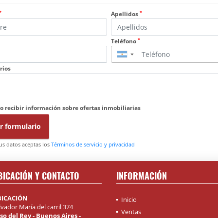
*
*
Apellidos
*
Teléfono
▼
rios
o recibir información sobre ofertas inmobiliarias
r formulario
tus datos aceptas los
Términos de servicio y privacidad
BICACIÓN Y CONTACTO
INFORMACIÓN
BICACIÓN
Inicio
lvador María del carril 374
Ventas
so del Rey - Buenos Aires -