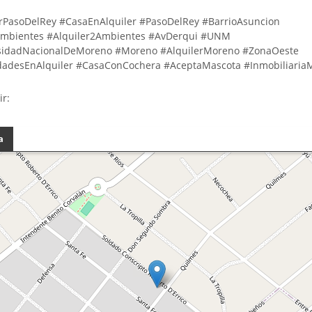
rPasoDelRey #CasaEnAlquiler #PasoDelRey #BarrioAsuncion
mbientes #Alquiler2Ambientes #AvDerqui #UNM
sidadNacionalDeMoreno #Moreno #AlquilerMoreno #ZonaOeste
dadesEnAlquiler #CasaConCochera #AceptaMascota #Inmobiliaria
ir:
a