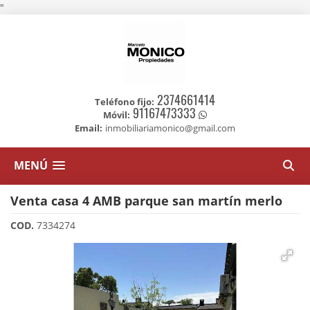
"
2374661414
Teléfono fijo:
91167473333
Móvil:
Email:
inmobiliariamonico@gmail.com
MENÚ
Venta casa 4 AMB parque san martín merlo
COD.
7334274