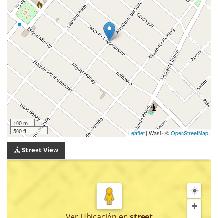
100 m
500 ft
Leaflet
| Wasi - ©
OpenStreetMap
Street View
Ver Ubicación
en
street