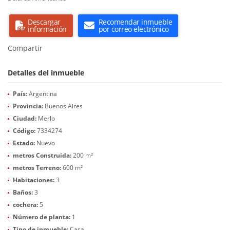
Descargar
Recomendar inmueble
información
por correo electrónico
Compartir
Detalles del inmueble
País:
Argentina
Provincia:
Buenos Aires
Ciudad:
Merlo
Código:
7334274
Estado:
Nuevo
metros Construida:
200 m²
metros Terreno:
600 m²
Habitaciones:
3
Baños:
3
cochera:
5
Número de planta:
1
Tipo de inmueble:
Casa