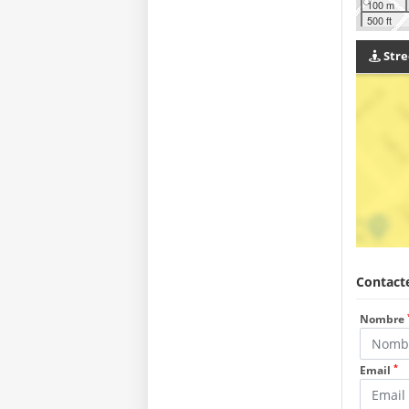
100 m
500 ft
Stre
Contacte
Nombre
*
Email