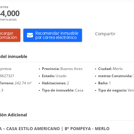
venta
4,000
mericanos
scargar
Recomendar inmueble
Compartir
formación
por correo electrónico
 del inmueble
entina
Provincia:
Buenos Aires
Ciudad:
Merlo
9627321
Estado:
Usado
metros Construida:
Terreno:
242.74 m²
Habitaciones:
2
Baño:
1
:
3
Tipo de inmueble:
Casa
Tipo de negocio:
Ven
ión Adicional
A – CASA ESTILO AMERICANO | B° POMPEYA - MERLO