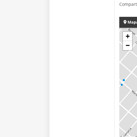
Compart
Map
+
−