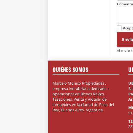
Comenta
Acept
Envia
Al enviar 
QUIÉNES SOMOS
U
Marcelo Monico Propiedades ,
U
empresa inmobiliaria dedicada a
Sa
operaciones en Bienes Raíces.
Pa
Tasaciones, Venta y Alquiler de
Ar
inmuebles en la ciudad de Paso del
M
Rey, Buenos Aires, Argentina
91
T
23