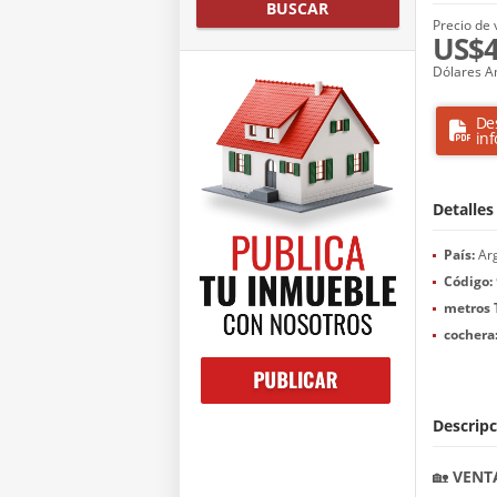
BUSCAR
Precio de 
US$4
Dólares A
De
in
Detalles
País:
Arg
Código:
metros 
cochera
Descripc
🏡
VENT