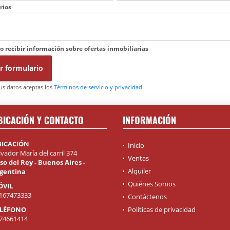
rios
o recibir información sobre ofertas inmobiliarias
r formulario
tus datos aceptas los
Términos de servicio y privacidad
BICACIÓN Y CONTACTO
INFORMACIÓN
BICACIÓN
Inicio
lvador María del carril 374
Ventas
so del Rey - Buenos Aires -
Alquiler
gentina
Quiénes Somos
ÓVIL
167473333
Contáctenos
ELÉFONO
Políticas de privacidad
74661414