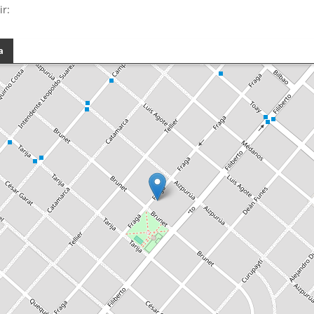
ir:
a