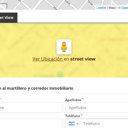
Leaflet
| Wasi - ©
Ope
et View
Ver Ubicación
en
street view
 al martillero y corredor inmobiliario
*
*
Apellidos
*
Teléfono
▼