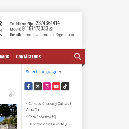
R
2374661414
Teléfono fijo:
91167473333
Móvil:
74
es
Email:
inmobiliariamonico@gmail.com
SOMOS
CONTÁCTENOS
Select Language
▼
Facebook
X
Instagram
YouTube
TikTok
Campos, Chacras y Quintas En
Venta (1)
Casa En Venta (59)
Departamento En Venta (13)