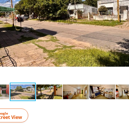
oogle
treet View