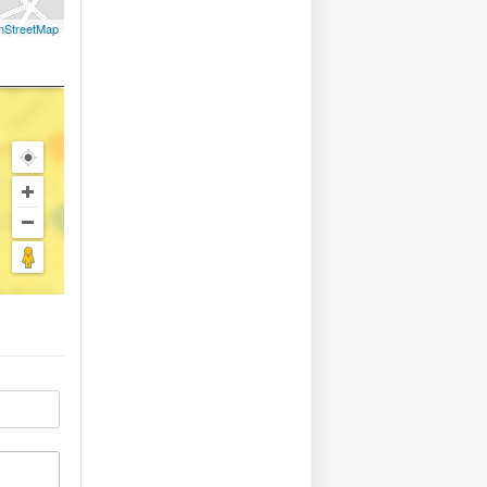
nStreetMap