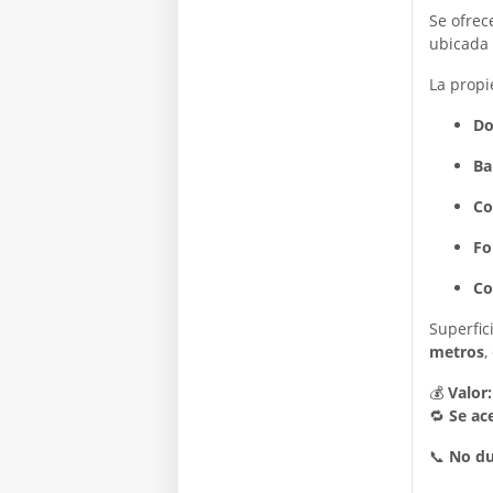
Se ofrec
ubicada
La propi
Do
Ba
Co
Fo
Co
Superfic
metros
,
💰
Valor
🔁
Se ac
📞
No du