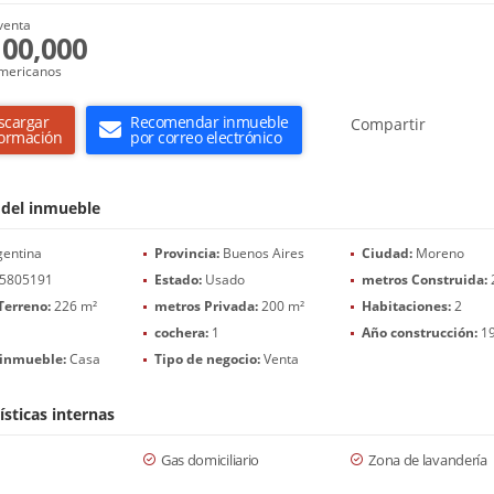
venta
00,000
mericanos
scargar
Recomendar inmueble
Compartir
formación
por correo electrónico
 del inmueble
entina
Provincia:
Buenos Aires
Ciudad:
Moreno
5805191
Estado:
Usado
metros Construida:
Terreno:
226 m²
metros Privada:
200 m²
Habitaciones:
2
cochera:
1
Año construcción:
1
 inmueble:
Casa
Tipo de negocio:
Venta
ísticas internas
Gas domiciliario
Zona de lavandería