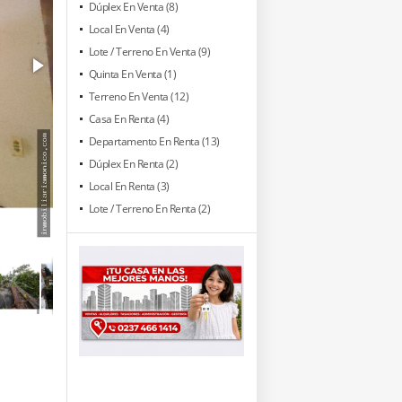
Dúplex En Venta (8)
Local En Venta (4)
Lote / Terreno En Venta (9)
Quinta En Venta (1)
Terreno En Venta (12)
Casa En Renta (4)
Departamento En Renta (13)
Dúplex En Renta (2)
Local En Renta (3)
Lote / Terreno En Renta (2)