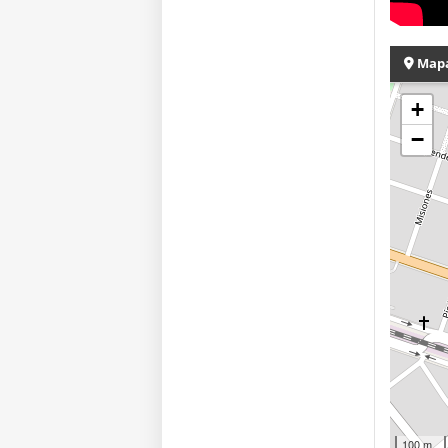
Map
+
−
100 m