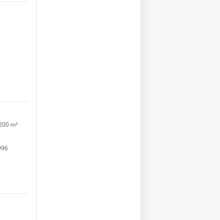
200 m²
996