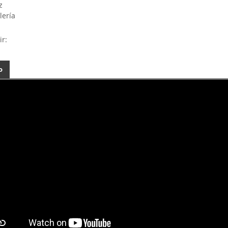
z
lería
ir:
o