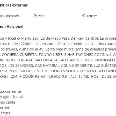
ísticas externas
 pavimentado
Patio
Terraza
ión Adicional
sa y local c/ Merlo esq. 25 de Mayo Paso Del Rey (centro). La propi
tros totales 226m², esta en zona céntrica (residencial), a dos cuadr
 de trenes, y una de la Av. Bartolome mitre, zona de colegios privad
s. COCHERA CUBIERTA. FONDO LIBRE, 3 HABITACIONES COCINA, LIV
 PATIO. TERRAZA. BALCÓN A LA CALLE AMPLIO MUY LUMINOSO 
OS LOS SERVICIOS, GAS NATURAL, AGUA CORRIENTE, LUZ ELÉCTRIC
ES A RECICLAR LA CONSTRUCCIÓN ES SOLIDA CUENTA CON PLANO
RAS》 ZONIFICCIÓN R2 FOT 1,8 FOS 0,6 - ALT. 15 METROS - DENSID
ua corriente
sagüe cloacal
deo cable
ternet
léfono