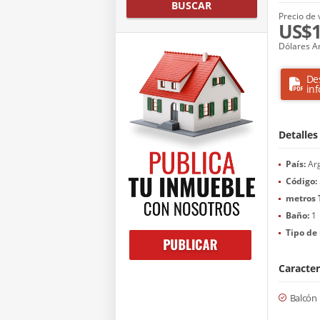
BUSCAR
Precio de 
US$1
Dólares A
De
in
Detalles
País:
Arg
Código:
metros 
Baño:
1
Tipo de
Caracter
Balcón