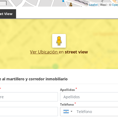
Leaflet
| Wasi - ©
Ope
et View
Ver Ubicación
en
street view
 al martillero y corredor inmobiliario
*
*
Apellidos
*
Teléfono
▼