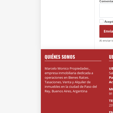
Comenta
Acept
Envia
Al enviar 
QUIÉNES SOMOS
U
Marcelo Monico Propiedades ,
U
empresa inmobiliaria dedicada a
Sa
operaciones en Bienes Raíces.
Pa
Tasaciones, Venta y Alquiler de
Ar
inmuebles en la ciudad de Paso del
M
Rey, Buenos Aires, Argentina
91
T
23
EM