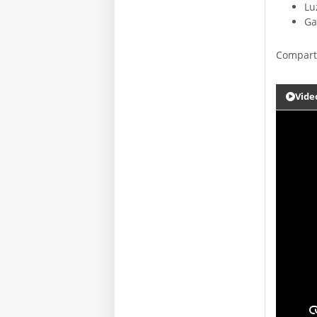
Lu
Ga
Compart
Vide