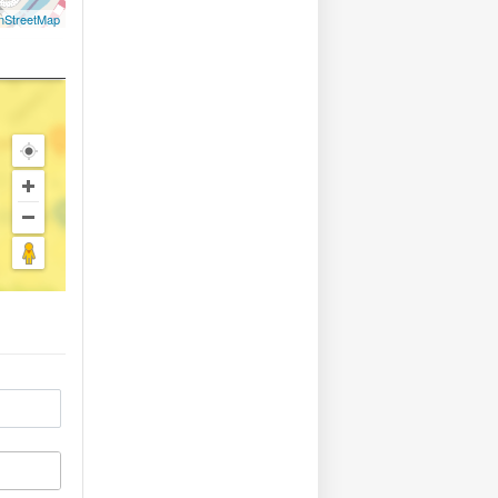
nStreetMap