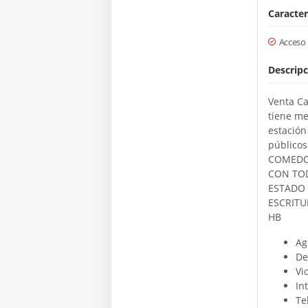
Caracter
Acceso
Descripc
Venta Ca
tiene me
estación
público
COMEDOR
CON TOD
ESTADO 
ESCRITU
HB
Ag
De
Vi
In
Te