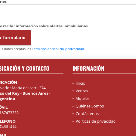
rios
o recibir información sobre ofertas inmobiliarias
r formulario
tus datos aceptas los
Términos de servicio y privacidad
BICACIÓN Y CONTACTO
INFORMACIÓN
BICACIÓN
Inicio
lvador María del carril 374
Ventas
so del Rey - Buenos Aires -
Alquiler
gentina
Quiénes Somos
ÓVIL
167473333
Contáctenos
ELÉFONO
Políticas de privacidad
74661414
AIL