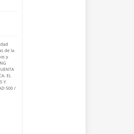
edad
as de la
os y
ING
CUENTA
A. EL
S Y
AD 500 /