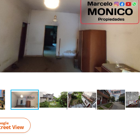
oogle
treet View