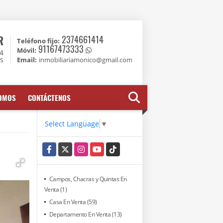
R
2374661414
Teléfono fijo:
91167473333
Móvil:
74
es
Email:
inmobiliariamonico@gmail.com
SOMOS
CONTÁCTENOS
Select Language
▼
Facebook
X
Instagram
YouTube
TikTok
Campos, Chacras y Quintas En
Venta (1)
Casa En Venta (59)
Departamento En Venta (13)