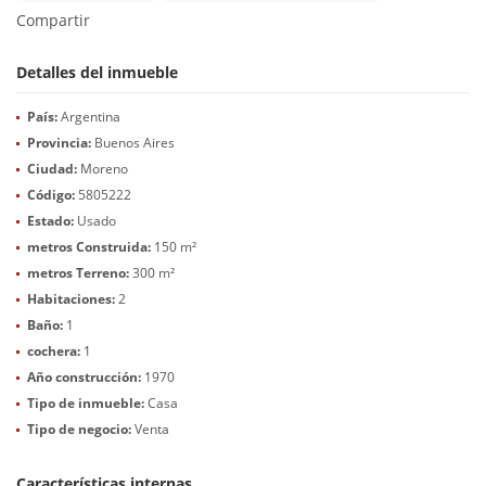
Compartir
Detalles del inmueble
País:
Argentina
Provincia:
Buenos Aires
Ciudad:
Moreno
Código:
5805222
Estado:
Usado
metros Construida:
150 m²
metros Terreno:
300 m²
Habitaciones:
2
Baño:
1
cochera:
1
Año construcción:
1970
Tipo de inmueble:
Casa
Tipo de negocio:
Venta
Características internas