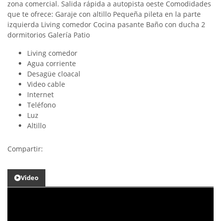
zona comercial. Salida rápida a autopista oeste Comodidades
que te ofrece: Garaje con altillo Pequeña pileta en la parte
izquierda Living comedor Cocina pasante Baño con ducha 2
dormitorios Galería Patio
Living comedor
Agua corriente
Desagüe cloacal
Video cable
Internet
Teléfono
Luz
Altillo
Compartir:
Video