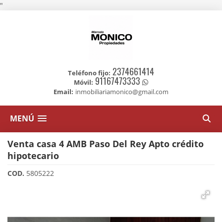
"
2374661414
Teléfono fijo:
91167473333
Móvil:
Email:
inmobiliariamonico@gmail.com
MENÚ
Venta casa 4 AMB Paso Del Rey Apto crédito
hipotecario
COD.
5805222