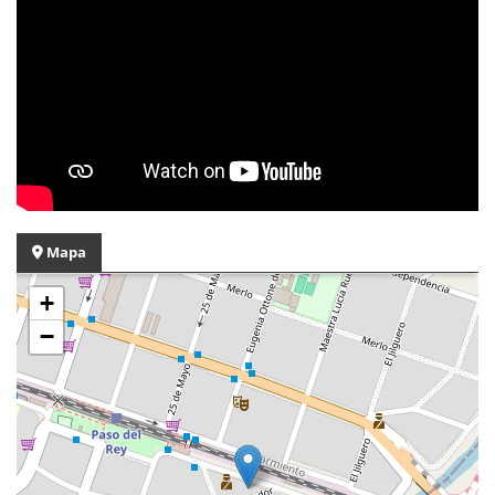
Mapa
+
−