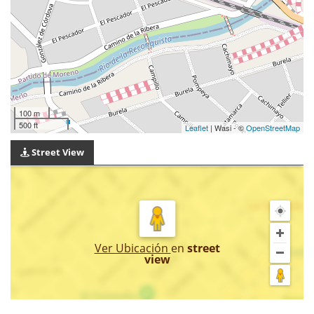
100 m
500 ft
Leaflet
| Wasi - ©
OpenStreetMap
Street View
Ver Ubicación
en
street
view