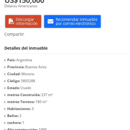
US$150,000
Dólares Americanos
Descargar
Recomendar inmueble
información
por correo electrónico
Compartir
Detalles del inmueble
País:
Argentina
Provincia:
Buenos Aires
Ciudad:
Moreno
Código:
5805288
Estado:
Usado
metros Construida:
237 m²
metros Terreno:
180 m²
Habitaciones:
3
Baños:
2
cochera:
1
Año construcción:
1990