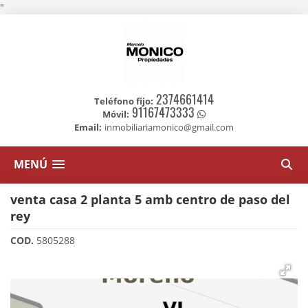
"
2374661414
Teléfono fijo:
91167473333
Móvil:
Email:
inmobiliariamonico@gmail.com
MENÚ
venta casa 2 planta 5 amb centro de paso del
rey
COD.
5805288