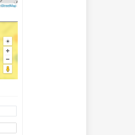
nStreetMap