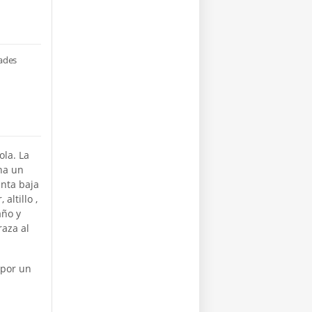
dades
ola. La
na un
anta baja
altillo ,
año y
raza al
 por un