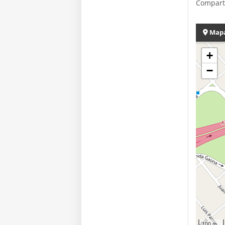
Compart
Map
+
−
100 m