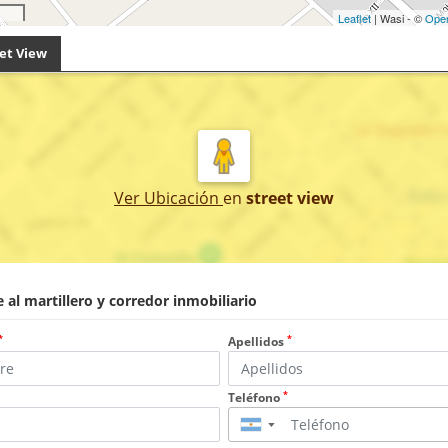
Leaflet
| Wasi - ©
Ope
et View
Ver Ubicación
en
street view
 al martillero y corredor inmobiliario
*
*
Apellidos
*
Teléfono
▼