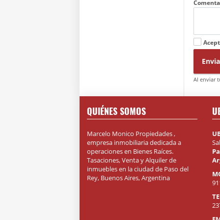
Comenta
Acept
Envia
Al enviar 
QUIÉNES SOMOS
U
Marcelo Monico Propiedades ,
U
empresa inmobiliaria dedicada a
Sa
operaciones en Bienes Raíces.
Pa
Tasaciones, Venta y Alquiler de
Ar
inmuebles en la ciudad de Paso del
M
Rey, Buenos Aires, Argentina
91
T
23
EM