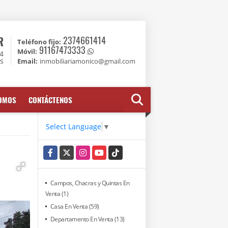
R
2374661414
Teléfono fijo:
91167473333
Móvil:
74
es
Email:
inmobiliariamonico@gmail.com
SOMOS
CONTÁCTENOS
Select Language
▼
Facebook
X
Instagram
YouTube
TikTok
Campos, Chacras y Quintas En
Venta (1)
Casa En Venta (59)
Departamento En Venta (13)