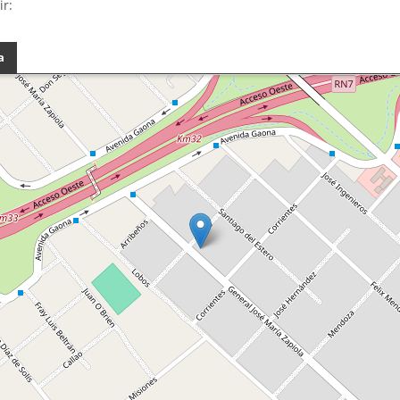
ir:
a