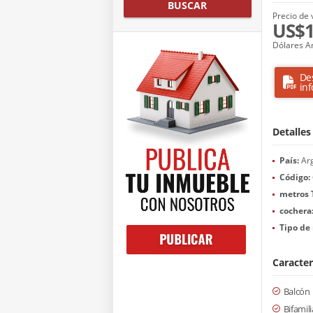
BUSCAR
Precio de 
US$1
Dólares A
De
in
Detalles
País:
Arg
Código:
metros 
cochera
Tipo de 
Caracter
Balcón
Bifamili