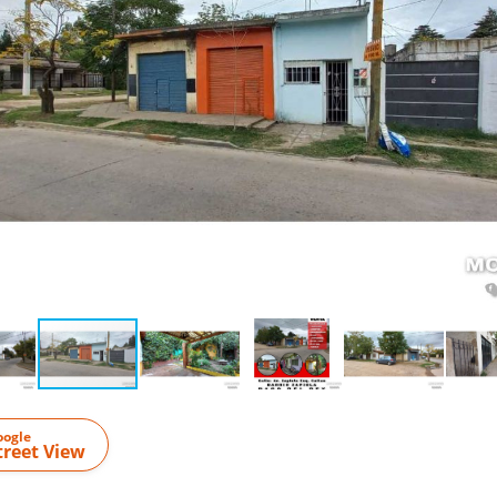
oogle
treet View