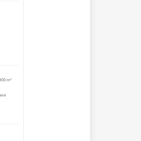
300 m²
asa