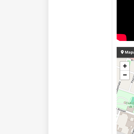
Map
+
−