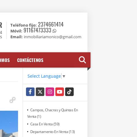
R
2374661414
Teléfono fijo:
91167473333
Móvil:
74
es
Email:
inmobiliariamonico@gmail.com
SOMOS
CONTÁCTENOS
Select Language
▼
Facebook
X
Instagram
YouTube
TikTok
Campos, Chacras y Quintas En
Venta (1)
Casa En Venta (59)
Departamento En Venta (13)