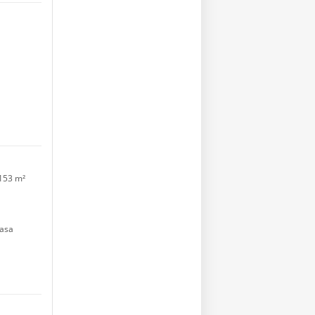
153 m²
asa