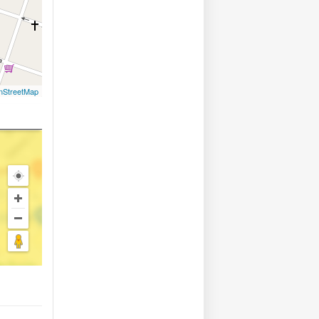
nStreetMap