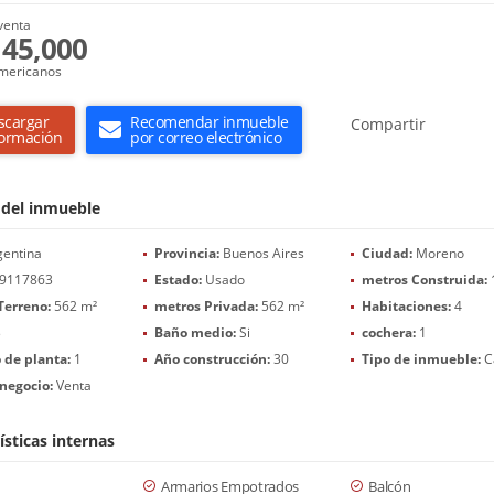
venta
45,000
mericanos
scargar
Recomendar inmueble
Compartir
formación
por correo electrónico
 del inmueble
entina
Provincia:
Buenos Aires
Ciudad:
Moreno
9117863
Estado:
Usado
metros Construida:
Terreno:
562 m²
metros Privada:
562 m²
Habitaciones:
4
3
Baño medio:
Si
cochera:
1
de planta:
1
Año construcción:
30
Tipo de inmueble:
C
negocio:
Venta
ísticas internas
Armarios Empotrados
Balcón