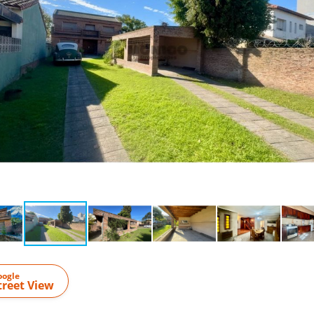
oogle
treet View