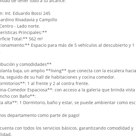
idad de tener todo a tu alcance.
n: Int. Eduardo Bossi 245
nardino Rivadavia y Campillo
entro - Lado norte.
erísticas Principales:**
rficie Total:** 562 m²
cionamiento:** Espacio para más de 5 vehículos al descubierto y 1
.
ribución y comodidades**
planta baja, un amplio **living** que conecta con la escalera hacia
lta, seguido de su hall de habitaciones y cocina comedor.
rmitorios**: 1 al frente y 2 al contra frente.
na-Comedor Espaciosa**: con acceso a la galería que brinda vista a
ncho con Baño**:
ta alta**: 1 Dormitorio, baño y estar, se puede ambientar como escr
mos departamento como parte de pago!
cuenta con todos los servicios básicos, garantizando comodidad y
lidad.