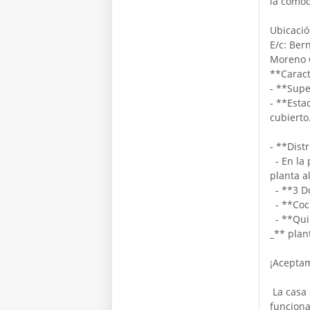
la comod
Ubicació
E/c: Ber
Moreno C
**Caract
- **Supe
- **Esta
cubierto
- **Dist
- En la 
planta a
- **3 Do
- **Coci
- **Qui
_** plan
¡Acepta
La casa 
funciona