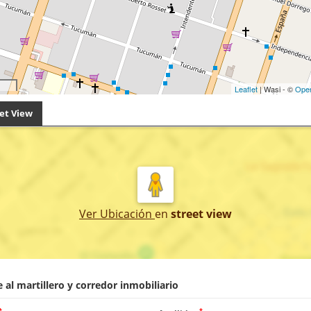
Leaflet
| Wasi - ©
Ope
et View
Ver Ubicación
en
street view
 al martillero y corredor inmobiliario
*
*