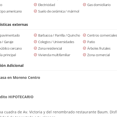
to
Electricidad
Gas domiciliario
tipo americano
Suelo de cerámica / mármol
ísticas externas
 pavimentado
Barbacoa / Parrilla / Quincho
Centros comerciale
 / Garaje
Colegios / Universidades
Patio
público cercano
Zona residencial
Árboles frutales
ía principal
Vivienda multifamiliar
Zona comercial
ión Adicional
casa en Moreno Centro
édito HIPOTECARIO
na cuadra de Av. Victoria y del renombrado restaurante Baum. Disf