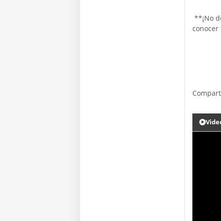
**¡No de
conocer 
Compart
Vide