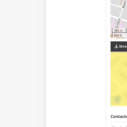
100 m
500 ft
Stre
Contacte