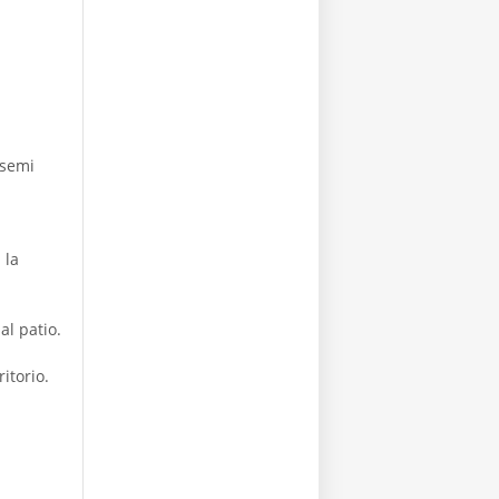
 semi
 la
l patio.
itorio.