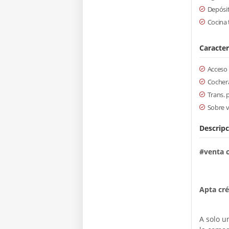
Depósi
Cocina 
Caracter
Acceso
Cochera
Trans. 
Sobre v
Descripc
#venta 
Apta cr
A solo u