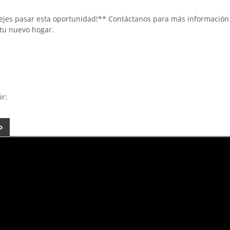
jes pasar esta oportunidad!** Contáctanos para más información 
tu nuevo hogar.
ir:
o