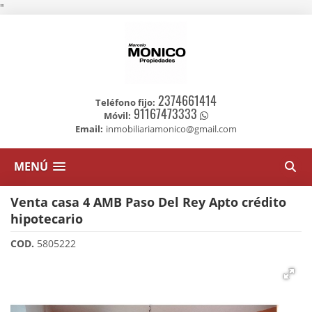
"
2374661414
Teléfono fijo:
91167473333
Móvil:
Email:
inmobiliariamonico@gmail.com
MENÚ
Venta casa 4 AMB Paso Del Rey Apto crédito
hipotecario
COD.
5805222