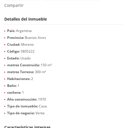
Compartir
Detalles del inmueble
País:
Argentina
Provincia:
Buenos Aires
Ciudad:
Moreno
Código:
5805222
Estado:
Usado
metros Construida:
150 m²
metros Terreno:
300 m²
Habitaciones:
2
Baño:
1
cochera:
1
Año construcción:
1970
Tipo de inmueble:
Casa
Tipo de negocio:
Venta
Características internas