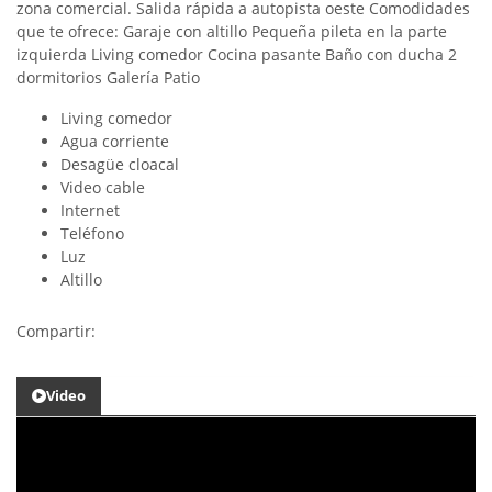
zona comercial. Salida rápida a autopista oeste Comodidades
que te ofrece: Garaje con altillo Pequeña pileta en la parte
izquierda Living comedor Cocina pasante Baño con ducha 2
dormitorios Galería Patio
Living comedor
Agua corriente
Desagüe cloacal
Video cable
Internet
Teléfono
Luz
Altillo
Compartir:
Video