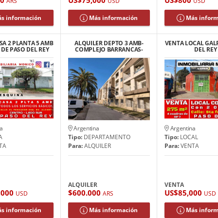
ARS
USD
USD
s información
Más información
Más infor
SA 2 PLANTA 5 AMB
ALQUILER DEPTO 3 AMB-
VENTA LOCAL GAL
DE PASO DEL REY
COMPLEJO BARRANCAS-
DEL REY
PASO DEL REY
a
Argentina
Argentina
A
Tipo:
DEPARTAMENTO
Tipo:
LOCAL
TA
Para:
ALQUILER
Para:
VENTA
ALQUILER
VENTA
,000
$600.000
US$85,000
USD
ARS
USD
s información
Más información
Más infor