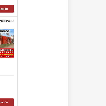
mación
PÓN PASO
mación