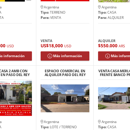
a
Argentina
Argentina
A
Tipo:
TERRENO
Tipo:
CASA
TA
Para:
VENTA
Para:
ALQUILER
VENTA
ALQUILER
000
US$18,000
$550.000
USD
USD
ARS
s información
Más información
Más infor
CASA 2 AMB CON
ESPACIO COMERCIAL EN
VENTA CASA MERL
EN PASO DEL REY
ALQUILER PASO DEL REY
FRENTE BANCO P
RIO ZAPIOLA
a
Argentina
Argentina
A
Tipo:
LOTE / TERRENO
Tipo:
CASA