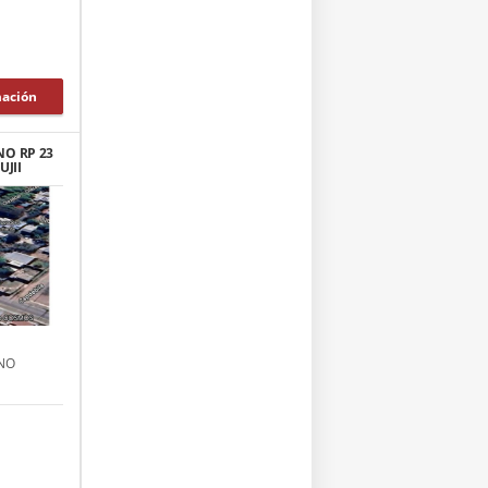
mación
NO RP 23
JII
ENO