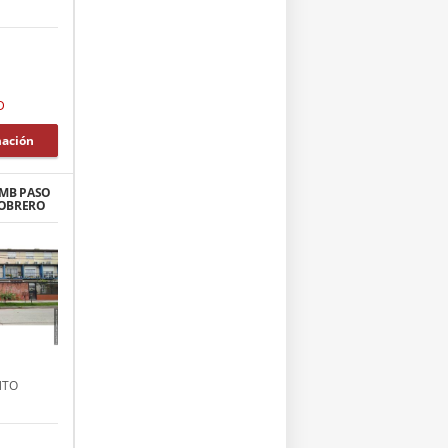
D
mación
AMB PASO
 OBRERO
NTO