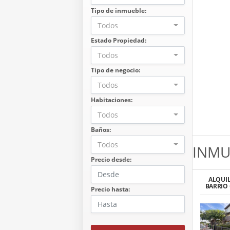
Tipo de inmueble:
Todos
Estado Propiedad:
Todos
Tipo de negocio:
Todos
Habitaciones:
Todos
Baños:
Todos
INMU
Precio desde:
ALQUI
BARRIO
Precio hasta:
OBRERO