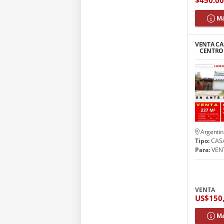
Má
VENTA CA
CENTRO 
Argentin
Tipo:
CAS
Para:
VEN
VENTA
US$150
Má