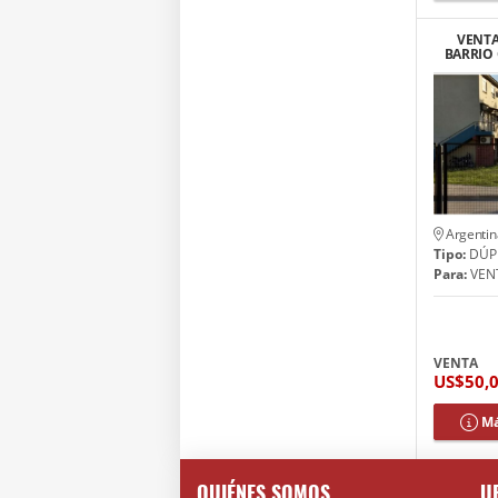
VENTA
BARRIO
Argentin
Tipo:
DÚP
Para:
VEN
VENTA
US$50,
Má
QUIÉNES SOMOS
U