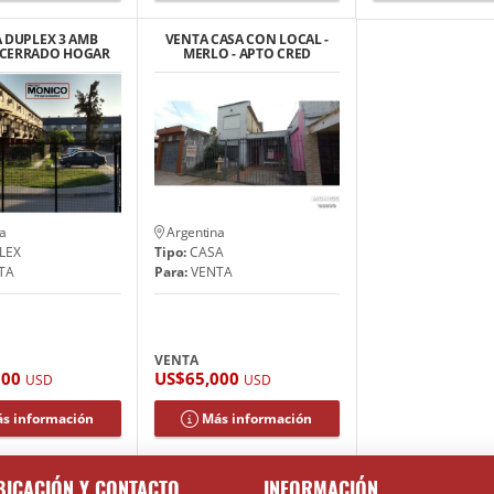
 DUPLEX 3 AMB
VENTA CASA CON LOCAL -
 CERRADO HOGAR
MERLO - APTO CRED
OBRERO
HIPTCRIO
a
Argentina
LEX
Tipo:
CASA
TA
Para:
VENTA
VENTA
000
US$65,000
USD
USD
s información
Más información
BICACIÓN Y CONTACTO
INFORMACIÓN