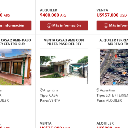
R
ALQUILER
VENTA
00
$400.000
US$57,000
ARS
ARS
USD
s información
Más información
Más infor
 CASA 2 AMB- PASO
VENTA CASA 3 AMB CON
ALQUILER TERRE
EY CENTRO SUR
PILETA PASO DEL REY
MORENO TRU
a
Argentina
Argentina
A
Tipo:
CASA
Tipo:
LOTE / TERR
UILER
Para:
VENTA
Para:
ALQUILER
R
VENTA
ALQUILER
00
US$75,000
US$800