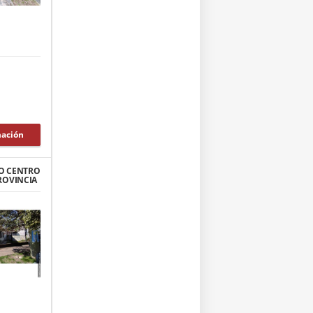
mación
O CENTRO
ROVINCIA