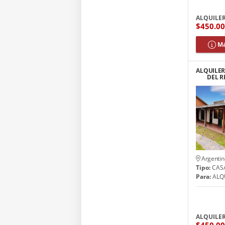
ALQUILE
$450.0
Má
ALQUILER
DEL R
Argentin
Tipo:
CAS
Para:
ALQ
ALQUILE
$450.0