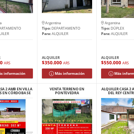
a
Argentina
Argentina
ARTAMENTO
Tipo:
DEPARTAMENTO
Tipo:
DÚPLEX
UILER
Para:
ALQUILER
Para:
ALQUILER
R
ALQUILER
ALQUILER
00
$350.000
$550.000
ARS
ARS
ARS
s información
Más información
Más infor
SA 2 AMB EN VILLA
VENTA TERRENO EN
ALQUILER CASA 2 
S EN CÓRDOBA SE
PONTEVEDRA
DEL REY CENT
PERMUTA