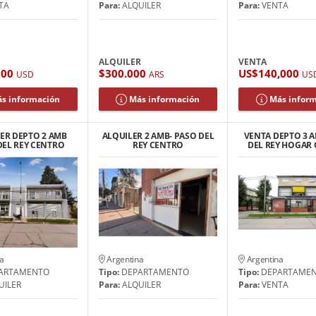
TA
Para:
ALQUILER
Para:
VENTA
ALQUILER
VENTA
000
$300.000
US$140,000
USD
ARS
US
s información
Más información
Más infor
ER DEPTO 2 AMB
ALQUILER 2 AMB- PASO DEL
VENTA DEPTO 3 
DEL REY CENTRO
REY CENTRO
DEL REY HOGAR
a
Argentina
Argentina
ARTAMENTO
Tipo:
DEPARTAMENTO
Tipo:
DEPARTAME
UILER
Para:
ALQUILER
Para:
VENTA