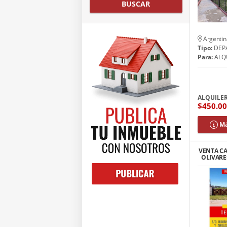
BUSCAR
Argentin
Tipo:
DEP
Para:
ALQ
ALQUILE
$450.0
Má
VENTA CA
OLIVARE