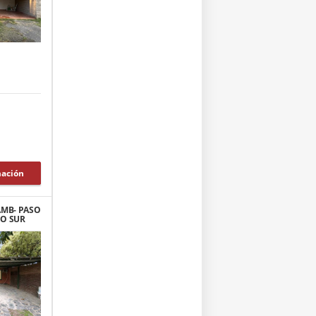
mación
AMB- PASO
RO SUR