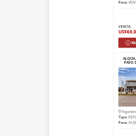
Para:
VEN
VENTA
US$60,
Má
ALQUIL
PASO 
Argentin
Tipo:
DEP
Para:
ALQ