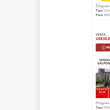
Argentin
Tipo:
CAS
Para:
VEN
VENTA
US$30,
Má
VENTA 
GALPÓN 
BAR
Argentin
Tipo:
CAS