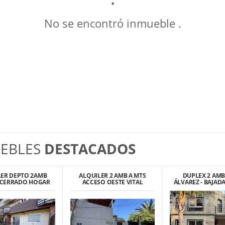
No se encontró inmueble .
EBLES
DESTACADOS
LER DEPTO 2AMB
ALQUILER 2 AMB A MTS
DUPLEX 2 AMB
 CERRADO HOGAR
ACCESO OESTE VITAL
ÁLVAREZ - BAJAD
 - PASO DEL REY
KING