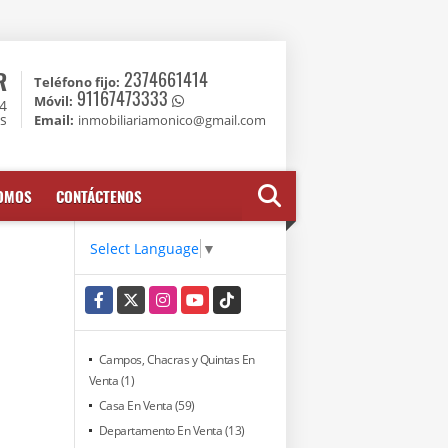
R
2374661414
Teléfono fijo:
91167473333
Móvil:
74
es
Email:
inmobiliariamonico@gmail.com
SOMOS
CONTÁCTENOS
Select Language
▼
Facebook
X
Instagram
YouTube
TikTok
Campos, Chacras y Quintas En
Venta (1)
Casa En Venta (59)
Departamento En Venta (13)