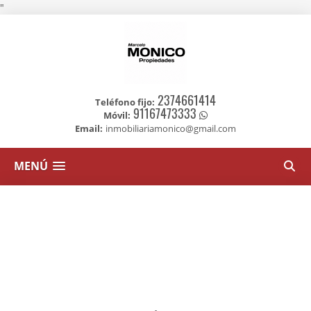
"
2374661414
Teléfono fijo:
91167473333
Móvil:
Email:
inmobiliariamonico@gmail.com
MENÚ