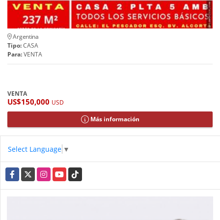
Argentina
Tipo:
CASA
Para:
VENTA
VENTA
US$150,000
USD
Más información
Select Language
▼
Facebook
X
Instagram
YouTube
TikTok