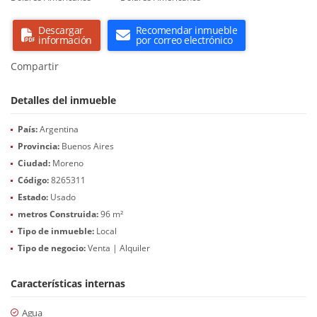
Descargar
Recomendar inmueble
información
por correo electrónico
Compartir
Detalles del inmueble
País:
Argentina
Provincia:
Buenos Aires
Ciudad:
Moreno
Código:
8265311
Estado:
Usado
metros Construida:
96 m²
Tipo de inmueble:
Local
Tipo de negocio:
Venta | Alquiler
Características internas
Agua