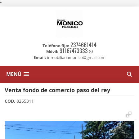
"
2374661414
Teléfono fijo:
91167473333
Móvil:
Email:
inmobiliariamonico@gmail.com
MENÚ
Venta fondo de comercio paso del rey
COD.
8265311