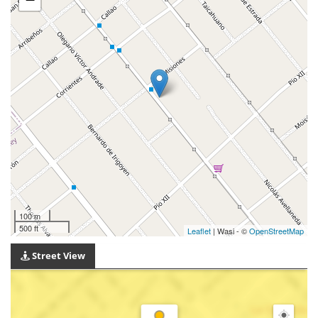
100 m
500 ft
Leaflet
| Wasi - ©
OpenStreetMap
Street View