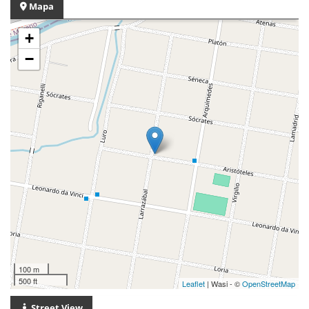
Mapa
+
−
100 m
500 ft
Leaflet
| Wasi - ©
OpenStreetMap
Street View