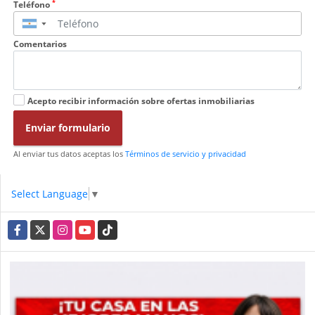
*
Teléfono
▼
Comentarios
Acepto recibir información sobre ofertas inmobiliarias
Enviar formulario
Al enviar tus datos aceptas los
Términos de servicio y privacidad
Select Language
▼
Facebook
X
Instagram
YouTube
TikTok