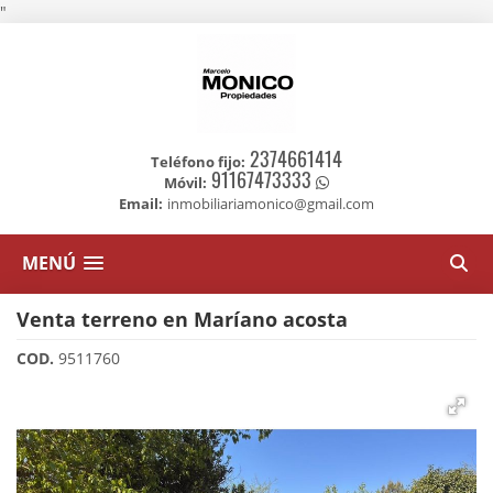
"
2374661414
Teléfono fijo:
91167473333
Móvil:
Email:
inmobiliariamonico@gmail.com
MENÚ
Venta terreno en Maríano acosta
COD.
9511760