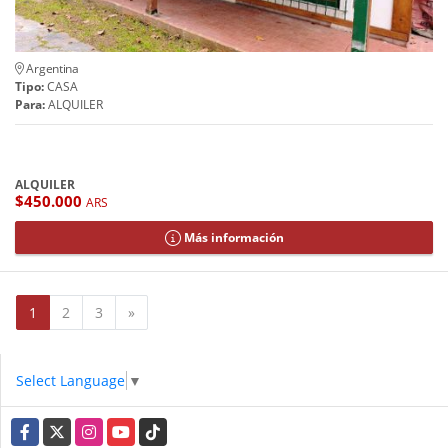
Argentina
Tipo:
CASA
Para:
ALQUILER
ALQUILER
$450.000
ARS
Más información
Siguiente
1
2
3
»
Select Language
▼
Facebook
X
Instagram
YouTube
TikTok