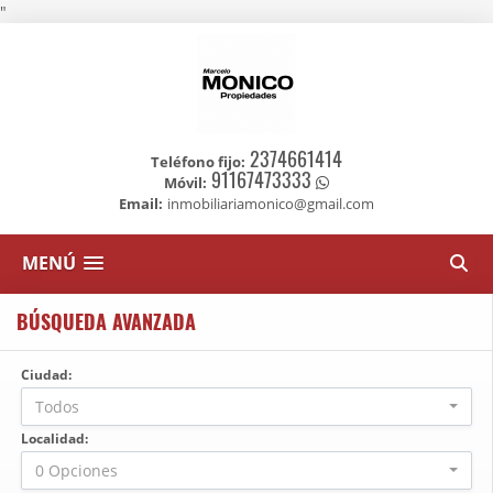
"
2374661414
Teléfono fijo:
91167473333
Móvil:
Email:
inmobiliariamonico@gmail.com
MENÚ
BÚSQUEDA AVANZADA
Ciudad:
Todos
Localidad:
0 Opciones