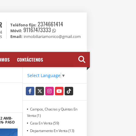
R
2374661414
Teléfono fijo:
91167473333
Móvil:
74
es
Email:
inmobiliariamonico@gmail.com
SOMOS
CONTÁCTENOS
Select Language
▼
Facebook
X
Instagram
YouTube
TikTok
Campos, Chacras y Quintas En
Venta (1)
 2 AMB-
N- PASO
Casa En Venta (59)
Departamento En Venta (13)