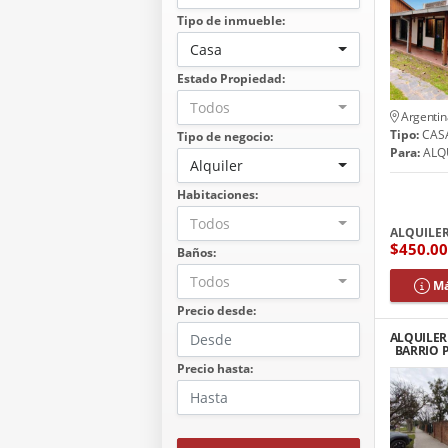
Tipo de inmueble:
Casa
Estado Propiedad:
Todos
Argentin
Tipo:
CAS
Tipo de negocio:
Para:
ALQ
Alquiler
Habitaciones:
Todos
ALQUILE
$450.0
Baños:
Todos
Má
Precio desde:
ALQUILER 
BARRIO 
Precio hasta: