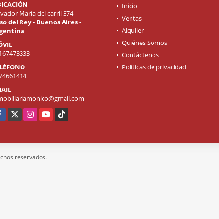
BICACIÓN
Inicio
lvador María del carril 374
Ventas
so del Rey - Buenos Aires -
Alquiler
gentina
Quiénes Somos
ÓVIL
167473333
Contáctenos
ELÉFONO
Políticas de privacidad
74661414
AIL
mobiliariamonico@gmail.com
cebook
X
Instagram
YouTube
TikTok
rechos reservados.