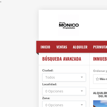
"
INICIO
VENTAS
ALQUILER
PERMUT
BÚSQUEDA AVANZADA
INMUEB
Ciudad:
Ordenar p
Todos
Más 
Localidad:
0 Opciones
ALQUILER
DEL R
Zona:
0 Opciones