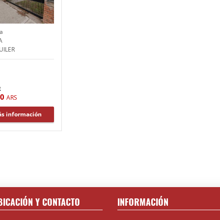
a
A
UILER
R
00
ARS
s información
BICACIÓN Y CONTACTO
INFORMACIÓN