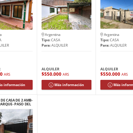
a
Argentina
Argentina
A
Tipo:
CASA
Tipo:
CASA
UILER
Para:
ALQUILER
Para:
ALQUILER
R
ALQUILER
ALQUILER
00
$550.000
$550.000
ARS
ARS
ARS
s información
Más información
Más infor
DE CASA DE 2 AMB-
PARQUE- PASO DEL
REY