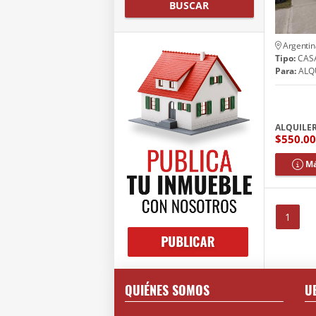
BUSCAR
Argentin
Tipo:
CAS
Para:
ALQ
ALQUILE
$550.0
Má
1
QUIÉNES SOMOS
U