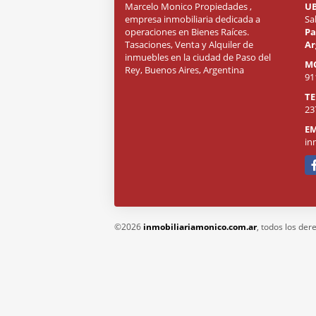
Marcelo Monico Propiedades ,
U
empresa inmobiliaria dedicada a
Sa
operaciones en Bienes Raíces.
Pa
Tasaciones, Venta y Alquiler de
Ar
inmuebles en la ciudad de Paso del
M
Rey, Buenos Aires, Argentina
91
T
23
EM
in
Fa
©2026
inmobiliariamonico.com.ar
, todos los de