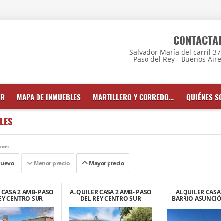
CONTACTA
Salvador María del carril 3
Paso del Rey - Buenos Air
AR
MAPA DE INMUEBLES
MARTILLERO Y CORREDOR INMOBILIARIO
QUIÉNES 
LES
or:
nuevo
Menor precio
Mayor precio
 CASA 2 AMB- PASO
ALQUILER CASA 2 AMB- PASO
ALQUILER CASA
EY CENTRO SUR
DEL REY CENTRO SUR
BARRIO ASUNCIÓ
DEL REY