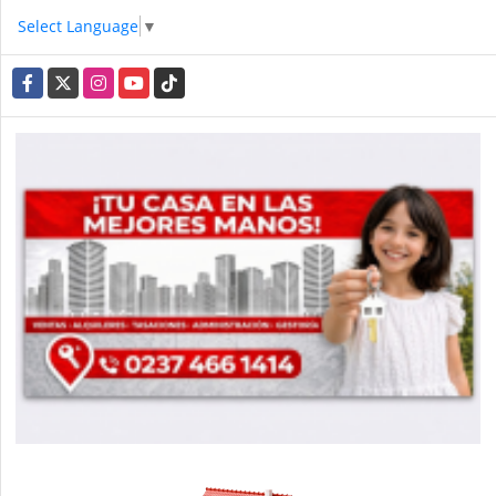
Select Language
▼
Facebook
X
Instagram
YouTube
TikTok