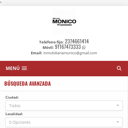
"
2374661414
Teléfono fijo:
91167473333
Móvil:
Email:
inmobiliariamonico@gmail.com
MENÚ
BÚSQUEDA AVANZADA
Ciudad:
Todos
Localidad:
0 Opciones