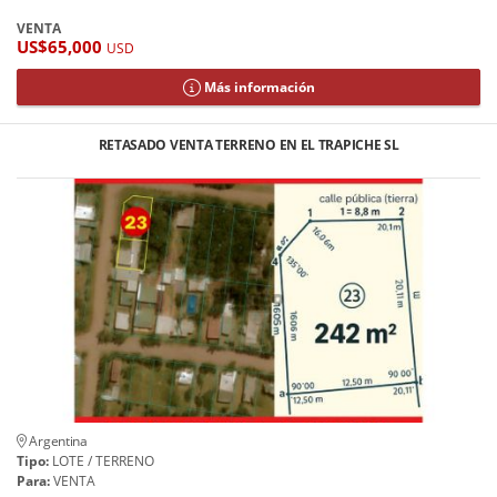
VENTA
US$65,000
USD
Más información
RETASADO VENTA TERRENO EN EL TRAPICHE SL
Argentina
Tipo:
LOTE / TERRENO
Para:
VENTA