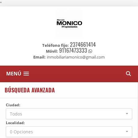
"
2374661414
Teléfono fijo:
91167473333
Móvil:
Email:
inmobiliariamonico@gmail.com
MENÚ
BÚSQUEDA AVANZADA
Ciudad:
Todos
Localidad:
0 Opciones