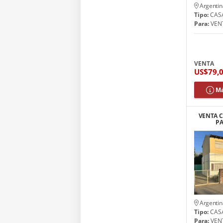
Argentin
Tipo:
CAS
Para:
VEN
VENTA
US$79,
Má
VENTA C
PA
Argentin
Tipo:
CAS
Para:
VEN