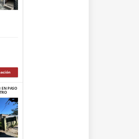
mación
B EN PASO
NTRO