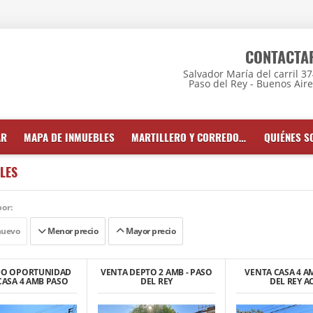
CONTACTA
Salvador María del carril 3
Paso del Rey - Buenos Air
AR
MAPA DE INMUEBLES
MARTILLERO Y CORREDOR INMOBILIARIO
QUIÉNES 
LES
or:
nuevo
Menor precio
Mayor precio
DO OPORTUNIDAD
VENTA DEPTO 2 AMB - PASO
VENTA CASA 4 A
CASA 4 AMB PASO
DEL REY
DEL REY A
DEL REY