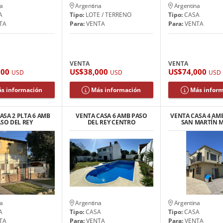
a
Argentina
Argentina
A
Tipo:
LOTE / TERRENO
Tipo:
CASA
TA
Para:
VENTA
Para:
VENTA
VENTA
VENTA
000
US$38,000
US$74,000
USD
USD
USD
s información
Más información
Más infor
ASA 2 PLTA 6 AMB
VENTA CASA 6 AMB PASO
VENTA CASA 4 AM
SO DEL REY
DEL REY CENTRO
SAN MARTÍN 
a
Argentina
Argentina
A
Tipo:
CASA
Tipo:
CASA
TA
Para:
VENTA
Para:
VENTA