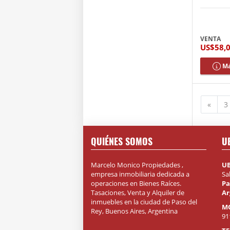
VENTA
US$58,
Má
Anter
«
3
QUIÉNES SOMOS
U
Marcelo Monico Propiedades ,
U
empresa inmobiliaria dedicada a
Sa
operaciones en Bienes Raíces.
Pa
Tasaciones, Venta y Alquiler de
Ar
inmuebles en la ciudad de Paso del
M
Rey, Buenos Aires, Argentina
91