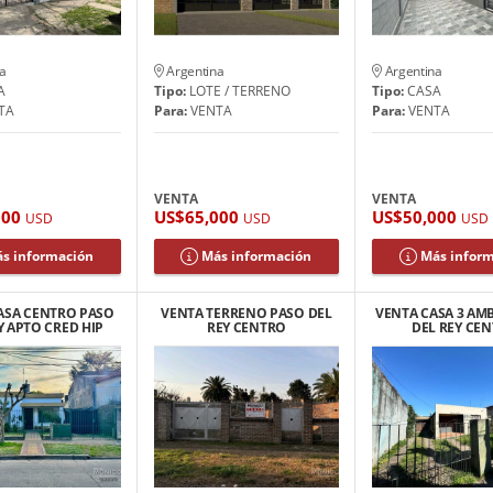
a
Argentina
Argentina
A
Tipo:
LOTE / TERRENO
Tipo:
CASA
TA
Para:
VENTA
Para:
VENTA
VENTA
VENTA
000
US$65,000
US$50,000
USD
USD
USD
s información
Más información
Más infor
ASA CENTRO PASO
VENTA TERRENO PASO DEL
VENTA CASA 3 AM
Y APTO CRED HIP
REY CENTRO
DEL REY CE