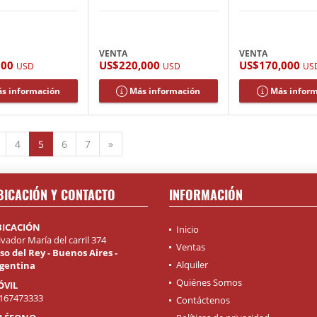
VENTA
VENTA
000
US$220,000
US$170,000
USD
USD
US
s información
Más información
Más infor
ior
Siguiente
4
5
6
7
»
BICACIÓN Y CONTACTO
INFORMACIÓN
BICACIÓN
Inicio
lvador María del carril 374
Ventas
so del Rey - Buenos Aires -
Alquiler
gentina
Quiénes Somos
ÓVIL
167473333
Contáctenos