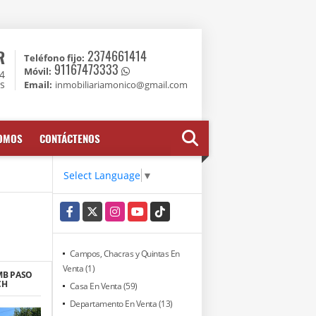
R
2374661414
Teléfono fijo:
91167473333
Móvil:
74
es
Email:
inmobiliariamonico@gmail.com
SOMOS
CONTÁCTENOS
Select Language
▼
Facebook
X
Instagram
YouTube
TikTok
Campos, Chacras y Quintas En
Venta (1)
MB PASO
CH
Casa En Venta (59)
Departamento En Venta (13)