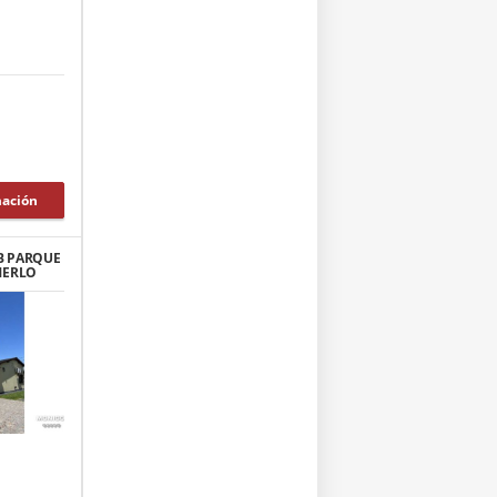
mación
B PARQUE
MERLO