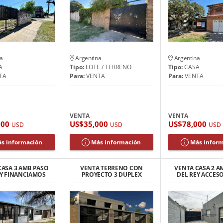
a
Argentina
Argentina
A
Tipo:
LOTE / TERRENO
Tipo:
CASA
TA
Para:
VENTA
Para:
VENTA
VENTA
VENTA
000
US$35,000
US$78,000
USD
USD
USD
s información
Más información
Más infor
CASA 3 AMB PASO
VENTA TERRENO CON
VENTA CASA 2 A
EY FINANCIAMOS
PROYECTO 3 DUPLEX
DEL REY ACCES