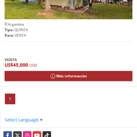
Argentina
Tipo:
QUINTA
Para:
VENTA
VENTA
US$45,000
USD
Más información
1
Select Language
▼
Facebook
X
Instagram
YouTube
TikTok