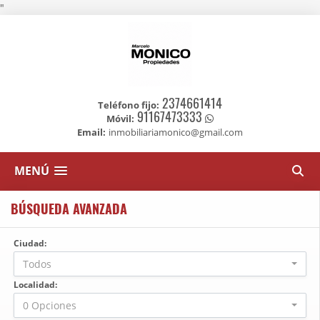
"
2374661414
Teléfono fijo:
91167473333
Móvil:
Email:
inmobiliariamonico@gmail.com
MENÚ
BÚSQUEDA AVANZADA
Ciudad:
Todos
Localidad:
0 Opciones