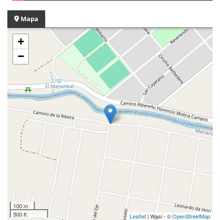
Mapa
+
−
100 m
500 ft
Leaflet
| Wasi - ©
OpenStreetMap