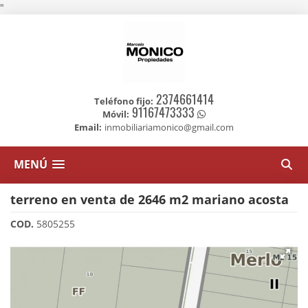
"
2374661414
Teléfono fijo:
91167473333
Móvil:
Email:
inmobiliariamonico@gmail.com
MENÚ
terreno en venta de 2646 m2 mariano acosta
COD.
5805255