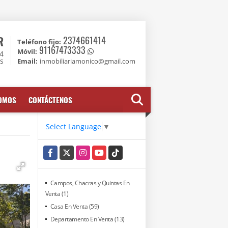
R
2374661414
Teléfono fijo:
91167473333
Móvil:
74
es
Email:
inmobiliariamonico@gmail.com
SOMOS
CONTÁCTENOS
Select Language
▼
Facebook
X
Instagram
YouTube
TikTok
Campos, Chacras y Quintas En
Venta (1)
Casa En Venta (59)
Departamento En Venta (13)