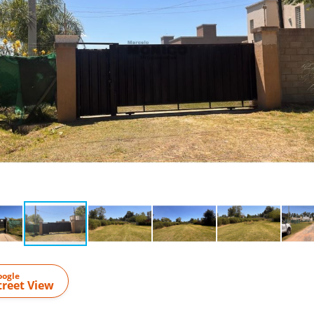
oogle
treet View