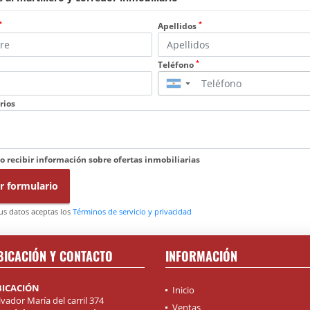
*
*
Apellidos
*
Teléfono
▼
rios
o recibir información sobre ofertas inmobiliarias
r formulario
tus datos aceptas los
Términos de servicio y privacidad
BICACIÓN Y CONTACTO
INFORMACIÓN
BICACIÓN
Inicio
lvador María del carril 374
Ventas