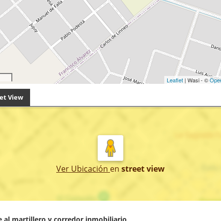
Leaflet
| Wasi - ©
Ope
et View
Ver Ubicación
en
street view
 al martillero y corredor inmobiliario