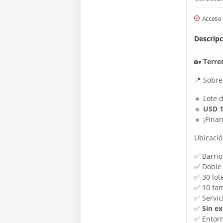
Acceso
Descripc
🏡
Terre
📍 Sobre
🔹 Lote 
🔹
USD 1
🔹 ¡Fina
Ubicació
✅ Barrio
✅ Doble
✅ 30 lot
✅ 10 fam
✅ Servic
✅
Sin e
✅ Entorn