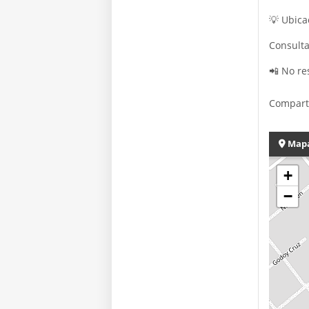
💡 Ubica
Consulta
📲 No re
Compart
Map
+
−