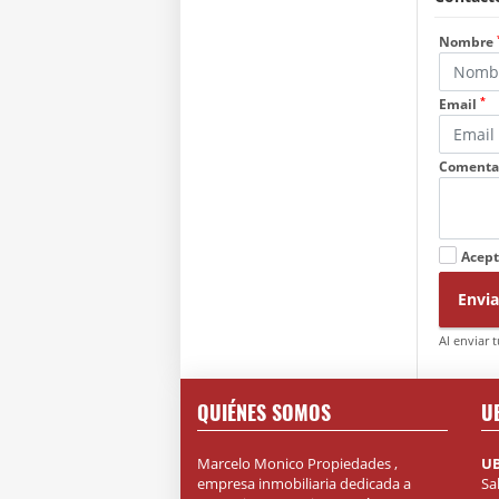
Nombre
*
Email
Comenta
Acept
Envia
Al enviar 
QUIÉNES SOMOS
U
Marcelo Monico Propiedades ,
U
empresa inmobiliaria dedicada a
Sa