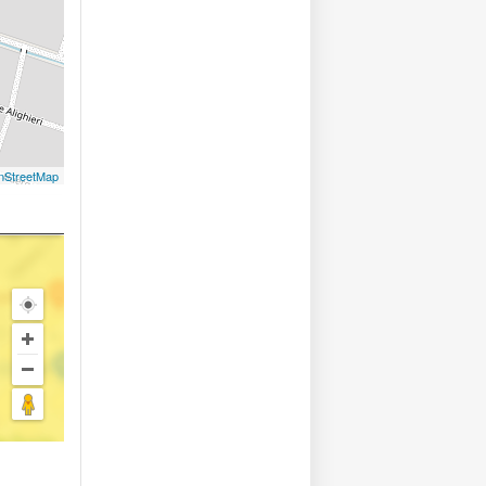
nStreetMap