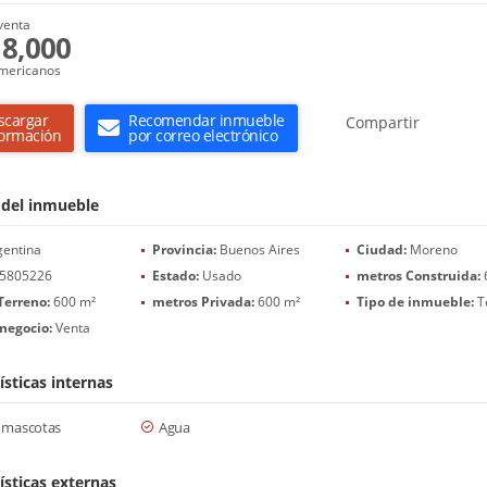
venta
8,000
mericanos
scargar
Recomendar inmueble
Compartir
formación
por correo electrónico
 del inmueble
entina
Provincia:
Buenos Aires
Ciudad:
Moreno
5805226
Estado:
Usado
metros Construida:
Terreno:
600 m²
metros Privada:
600 m²
Tipo de inmueble:
T
negocio:
Venta
ísticas internas
 mascotas
Agua
ísticas externas