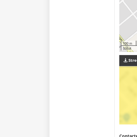
100 m
500 ft
Stre
Contacte