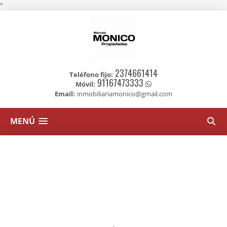
"
2374661414
Teléfono fijo:
91167473333
Móvil:
Email:
inmobiliariamonico@gmail.com
MENÚ