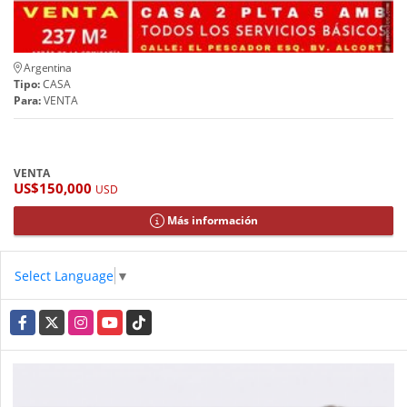
Argentina
Tipo:
CASA
Para:
VENTA
VENTA
US$150,000
USD
Más información
Select Language
▼
Facebook
X
Instagram
YouTube
TikTok