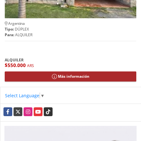
Argentina
Tipo:
DÚPLEX
Para:
ALQUILER
ALQUILER
$550.000
ARS
Más información
Select Language
▼
Facebook
X
Instagram
YouTube
TikTok