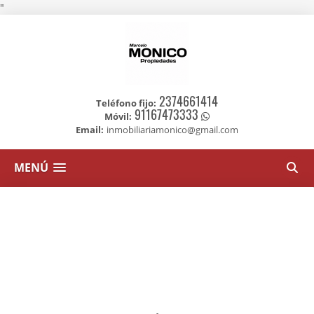
"
2374661414
Teléfono fijo:
91167473333
Móvil:
Email:
inmobiliariamonico@gmail.com
MENÚ