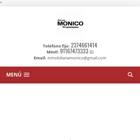
"
2374661414
Teléfono fijo:
91167473333
Móvil:
Email:
inmobiliariamonico@gmail.com
MENÚ